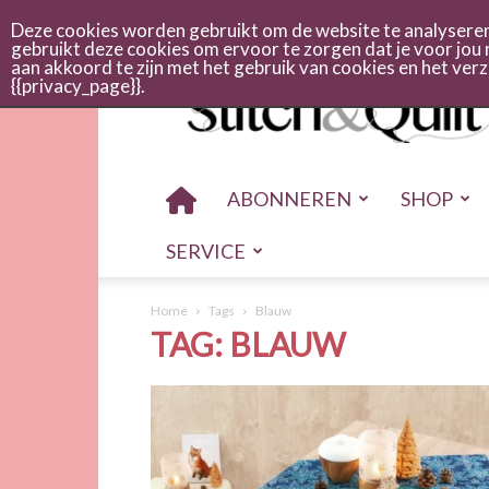
Abonneren
Adverteren
Nieuwsbrief
Shop
Cont
Deze cookies worden gebruikt om de website te analyseren 
gebruikt deze cookies om ervoor te zorgen dat je voor jou 
aan akkoord te zijn met het gebruik van cookies en het ve
Stitch
{{privacy_page}}.
en
quilt
ABONNEREN
SHOP
SERVICE
Home
Tags
Blauw
TAG: BLAUW