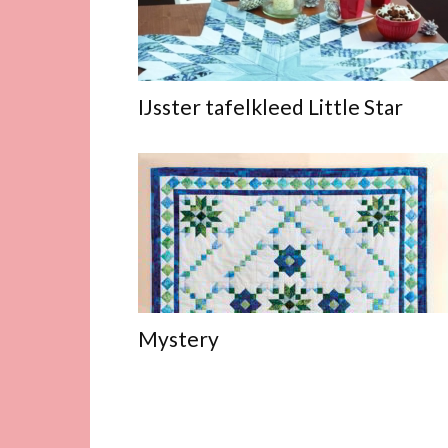
IJsster tafelkleed Little Star
Mystery