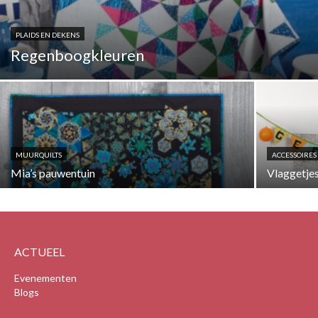
PLAIDS EN DEKENS
Regenboogkleuren
MUURQUILTS
ACCESSOIRES
Mia’s pauwentuin
Vlaggetjes
ACTUEEL
Evenementen
Blogs