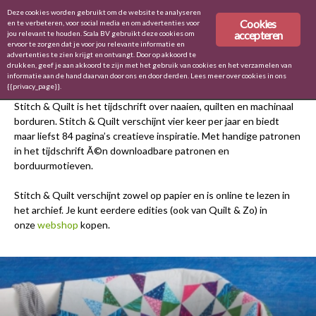
Deze cookies worden gebruikt om de website te analyseren
Cookies
en te verbeteren, voor social media en om advertenties voor
accepteren
jou relevant te houden. Scala BV gebruikt deze cookies om
ervoor te zorgen dat je voor jou relevante informatie en
Home
Tijdschrift
advertenties te zien krijgt en ontvangt. Door op akkoord te
drukken, geef je aan akkoord te zijn met het gebruik van cookies en het verzamelen van
TIJDSCHRIFT
informatie aan de hand daarvan door ons en door derden. Lees meer over cookies in ons
{{privacy_page}}.
Stitch & Quilt is het tijdschrift over naaien, quilten en machinaal
borduren. Stitch & Quilt verschijnt vier keer per jaar en biedt
maar liefst 84 pagina’s creatieve inspiratie. Met handige patronen
in het tijdschrift Ã©n downloadbare patronen en
borduurmotieven.
Stitch & Quilt verschijnt zowel op papier en is online te lezen in
het archief. Je kunt eerdere edities (ook van Quilt & Zo) in
onze
webshop
kopen.