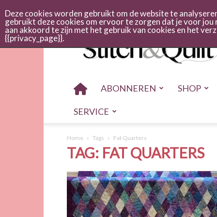
Abonneren
Adverteren
Nieuwsbrief
Shop
Cont
Deze cookies worden gebruikt om de website te analyseren 
gebruikt deze cookies om ervoor te zorgen dat je voor jou 
aan akkoord te zijn met het gebruik van cookies en het ve
Stitch
{{privacy_page}}.
en
quilt
ABONNEREN
SHOP
SERVICE
Home
Tags
Fat Quarters
TAG: FAT QUARTERS