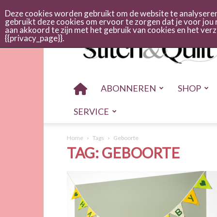
Abonneren
Adverteren
Nieuwsbrief
Shop
Cont
Deze cookies worden gebruikt om de website te analyseren 
gebruikt deze cookies om ervoor te zorgen dat je voor jou 
aan akkoord te zijn met het gebruik van cookies en het ve
Stitch
{{privacy_page}}.
en
quilt
ABONNEREN
SHOP
SERVICE
Home
Tags
Geboorte
TAG: GEBOORTE