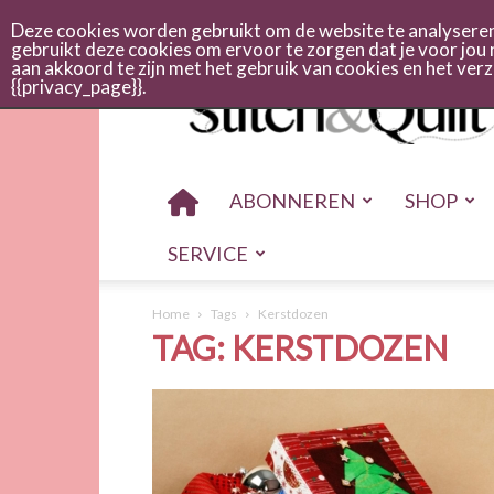
Abonneren
Adverteren
Nieuwsbrief
Shop
Cont
Deze cookies worden gebruikt om de website te analyseren 
gebruikt deze cookies om ervoor te zorgen dat je voor jou 
aan akkoord te zijn met het gebruik van cookies en het ve
Stitch
{{privacy_page}}.
en
quilt
ABONNEREN
SHOP
SERVICE
Home
Tags
Kerstdozen
TAG: KERSTDOZEN