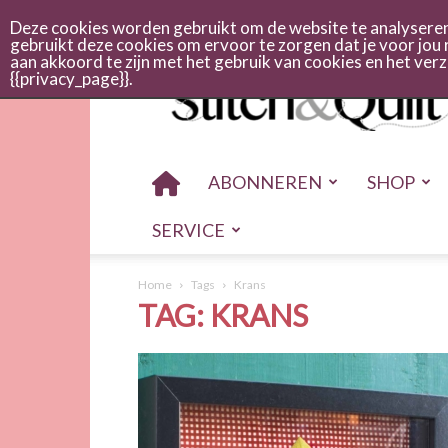
Abonneren
Adverteren
Nieuwsbrief
Shop
Cont
Deze cookies worden gebruikt om de website te analyseren 
gebruikt deze cookies om ervoor te zorgen dat je voor jou 
aan akkoord te zijn met het gebruik van cookies en het ve
Stitch
{{privacy_page}}.
en
quilt
ABONNEREN
SHOP
SERVICE
Home
Tags
Krans
TAG: KRANS