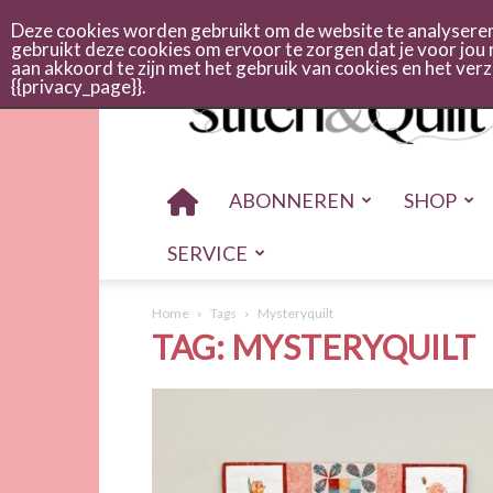
Abonneren
Adverteren
Nieuwsbrief
Shop
Cont
Deze cookies worden gebruikt om de website te analyseren 
gebruikt deze cookies om ervoor te zorgen dat je voor jou 
aan akkoord te zijn met het gebruik van cookies en het ve
Stitch
{{privacy_page}}.
en
quilt
ABONNEREN
SHOP
SERVICE
Home
Tags
Mysteryquilt
TAG: MYSTERYQUILT