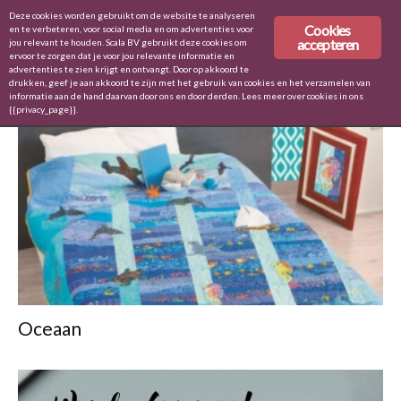
Deze cookies worden gebruikt om de website te analyseren
Cookies
en te verbeteren, voor social media en om advertenties voor
accepteren
jou relevant te houden. Scala BV gebruikt deze cookies om
ervoor te zorgen dat je voor jou relevante informatie en
Home
Tags
Oceaan
advertenties te zien krijgt en ontvangt. Door op akkoord te
drukken, geef je aan akkoord te zijn met het gebruik van cookies en het verzamelen van
TAG: OCEAAN
informatie aan de hand daarvan door ons en door derden. Lees meer over cookies in ons
{{privacy_page}}.
Oceaan