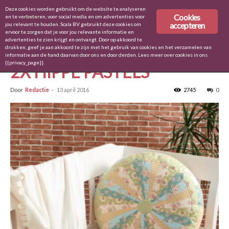
Deze cookies worden gebruikt om de website te analyseren
Cookies
en te verbeteren, voor social media en om advertenties voor
accepteren
jou relevant te houden. Scala BV gebruikt deze cookies om
ervoor te zorgen dat je voor jou relevante informatie en
Home
Doen
advertenties te zien krijgt en ontvangt. Door op akkoord te
drukken, geef je aan akkoord te zijn met het gebruik van cookies en het verzamelen van
Doen
Kussens
Quilt & Zo 39
informatie aan de hand daarvan door ons en door derden. Lees meer over cookies in ons
{{privacy_page}}.
2X HIPPE PASTELS
Door
Redactie
-
13 april 2016
2745
0