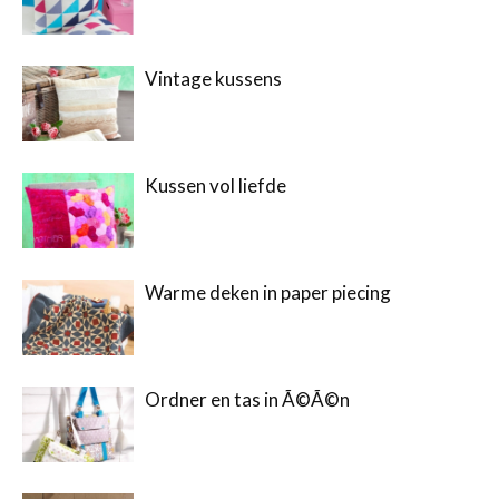
Vintage kussens
Kussen vol liefde
Warme deken in paper piecing
Ordner en tas in Ã©Ã©n