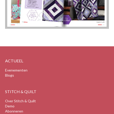
ACTUEEL
Evenementen
Blogs
STITCH & QUILT
Over Stitch & Quilt
Demo
Abonneren