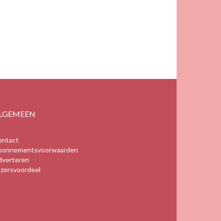
LGEMEEN
ontact
bonnementsvoorwaarden
dverteren
zersvoordeel