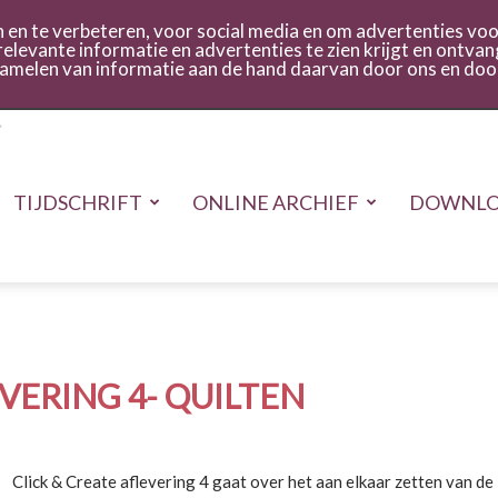
act
Inloggen
en te verbeteren, voor social media en om advertenties voor
relevante informatie en advertenties te zien krijgt en ontvan
rzamelen van informatie aan de hand daarvan door ons en doo
TIJDSCHRIFT
ONLINE ARCHIEF
DOWNLO
VERING 4- QUILTEN
Click & Create aflevering 4 gaat over het aan elkaar zetten van d