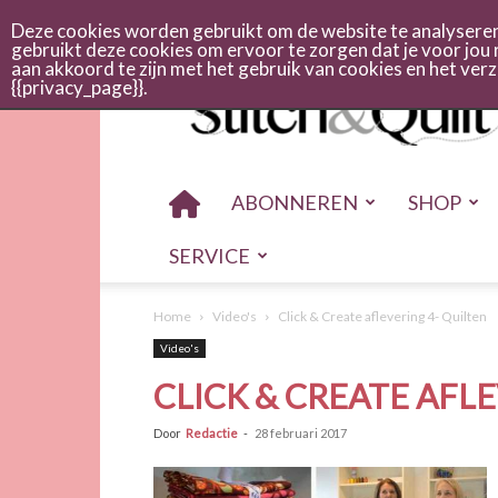
Abonneren
Adverteren
Nieuwsbrief
Shop
Cont
Deze cookies worden gebruikt om de website te analyseren 
gebruikt deze cookies om ervoor te zorgen dat je voor jou 
aan akkoord te zijn met het gebruik van cookies en het ve
Stitch
{{privacy_page}}.
en
quilt
ABONNEREN
SHOP
SERVICE
Home
Video's
Click & Create aflevering 4- Quilten
Video's
CLICK & CREATE AFLE
Door
Redactie
-
28 februari 2017