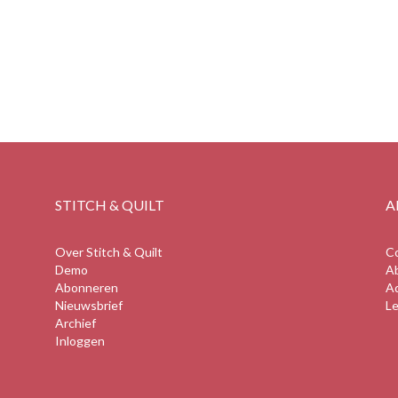
STITCH & QUILT
A
Over Stitch & Quilt
C
Demo
A
Abonneren
A
Nieuwsbrief
Le
Archief
Inloggen