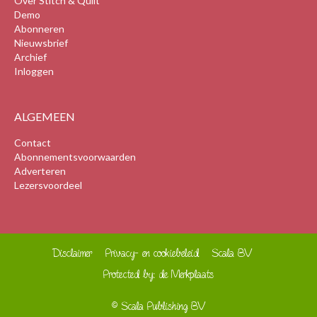
Over Stitch & Quilt
Demo
Abonneren
Nieuwsbrief
Archief
Inloggen
ALGEMEEN
Contact
Abonnementsvoorwaarden
Adverteren
Lezersvoordeel
Disclaimer
Privacy- en cookiebeleid
Scala BV
Protected by: de Merkplaats
© Scala Publishing BV