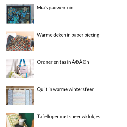
Mia’s pauwentuin
Warme deken in paper piecing
Ordner en tas in Ã©Ã©n
Quilt in warme wintersfeer
Tafelloper met sneeuwklokjes