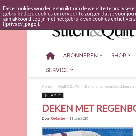
Abonneren
Adverteren
Nieuwsbrief
Shop
Cont
Deze cookies worden gebruikt om de website te analyseren 
gebruikt deze cookies om ervoor te zorgen dat je voor jou 
aan akkoord te zijn met het gebruik van cookies en het ve
Stitch
{{privacy_page}}.
en
quilt
ABONNEREN
SHOP
SERVICE
Home
Quilt & Zo 70
Deken met regenboogkleuren
Quilt & Zo 70
DEKEN MET REGENB
Door
Redactie
-
11 juni 2020