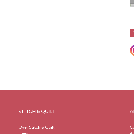
STITCH & QUILT
A
Over Stitch & Quilt
C
Demo
A