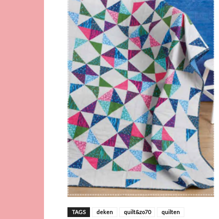
TAGS
deken
quilt&zo70
quilten