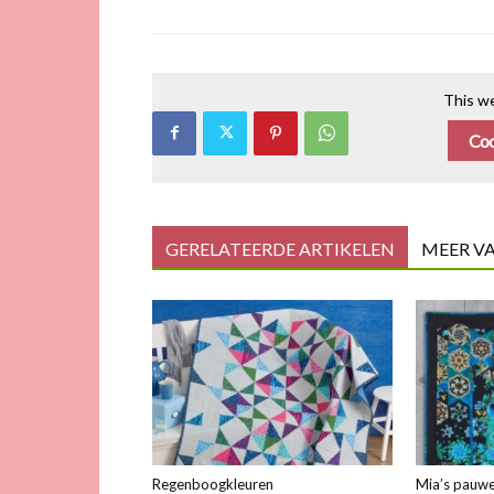
This we
Coo
GERELATEERDE ARTIKELEN
MEER V
Regenboogkleuren
Mia’s pauwe