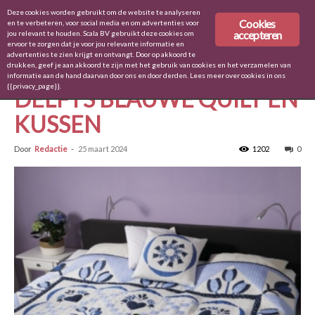
Deze cookies worden gebruikt om de website te analyseren
Cookies
en te verbeteren, voor social media en om advertenties voor
accepteren
jou relevant te houden. Scala BV gebruikt deze cookies om
ervoor te zorgen dat je voor jou relevante informatie en
Home
Stitch & Quilt 88
advertenties te zien krijgt en ontvangt. Door op akkoord te
drukken, geef je aan akkoord te zijn met het gebruik van cookies en het verzamelen van
Stitch & Quilt 88
informatie aan de hand daarvan door ons en door derden. Lees meer over cookies in ons
{{privacy_page}}.
DELFTS BLAUWE QUILT EN
KUSSEN
Door
Redactie
-
25 maart 2024
1202
0