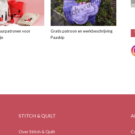
uurpatronen voor
Gratis patroon en werkbeschrijving
je
Paaskip
STITCH & QUILT
A
Over Stitch & Quilt
C