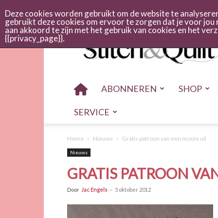
Abonneren
Adverteren
Nieuwsbrief
Shop
Cont
Deze cookies worden gebruikt om de website te analyseren 
gebruikt deze cookies om ervoor te zorgen dat je voor jou 
aan akkoord te zijn met het gebruik van cookies en het ve
Stitch
{{privacy_page}}.
en
quilt
ABONNEREN
SHOP
SERVICE
Home
Nieuws
Gratis patroon van een mooie uil
Nieuws
GRATIS PATROON VAN
Door
Jac Engels
-
5 oktober 2012