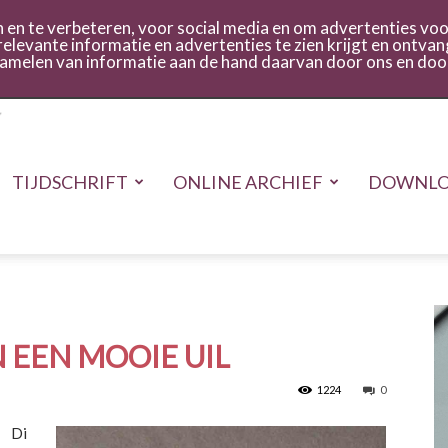
act
Inloggen
en te verbeteren, voor social media en om advertenties voor
relevante informatie en advertenties te zien krijgt en ontvan
rzamelen van informatie aan de hand daarvan door ons en doo
TIJDSCHRIFT
ONLINE ARCHIEF
DOWNLO
 EEN MOOIE UIL
1224
0
Di