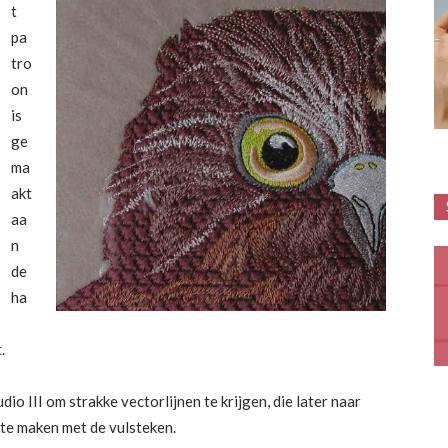
t
pa
tro
on
is
ge
ma
akt
aa
n
de
ha
.
o III om strakke vectorlijnen te krijgen, die later naar
te maken met de vulsteken.