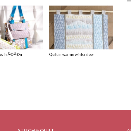
tas in Ã©Ã©n
Quilt in warme wintersfeer
STITCH & QUILT
A