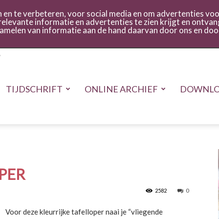
act
Inloggen
en te verbeteren, voor social media en om advertenties voor
relevante informatie en advertenties te zien krijgt en ontvan
rzamelen van informatie aan de hand daarvan door ons en doo
TIJDSCHRIFT
ONLINE ARCHIEF
DOWNLO
PER
2582
0
Voor deze kleurrijke tafelloper naai je “vliegende