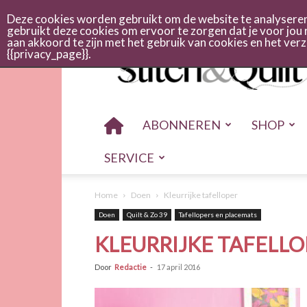
Abonneren
Adverteren
Nieuwsbrief
Shop
Cont
Deze cookies worden gebruikt om de website te analyseren 
gebruikt deze cookies om ervoor te zorgen dat je voor jou 
aan akkoord te zijn met het gebruik van cookies en het ve
Stitch
{{privacy_page}}.
en
quilt
ABONNEREN
SHOP
SERVICE
Home
Doen
Kleurrijke tafelloper
Doen
Quilt & Zo 39
Tafellopers en placemats
KLEURRIJKE TAFELLO
Door
Redactie
-
17 april 2016