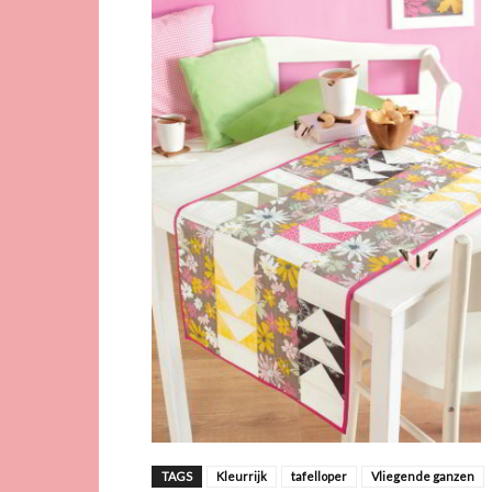
TAGS
Kleurrijk
tafelloper
Vliegende ganzen