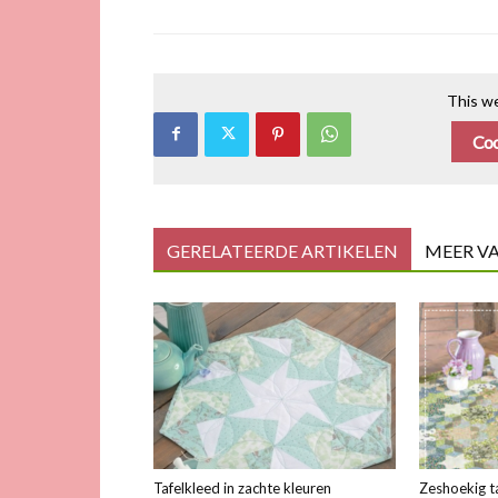
This we
Coo
GERELATEERDE ARTIKELEN
MEER V
Tafelkleed in zachte kleuren
Zeshoekig t