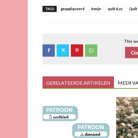
TAGS
geappliqueerd
konijn
quilt & zo
Quilt
This we
Coo
GERELATEERDE ARTIKELEN
MEER V