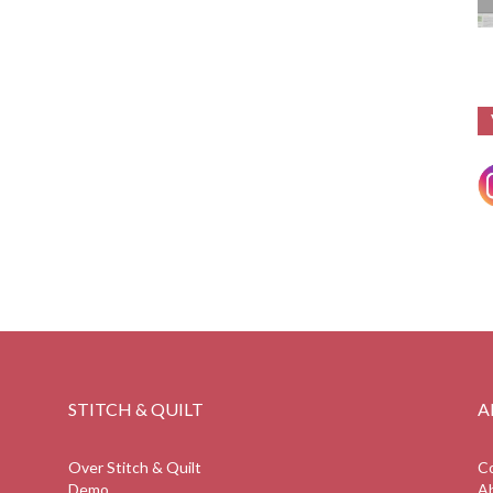
STITCH & QUILT
A
Over Stitch & Quilt
C
Demo
A