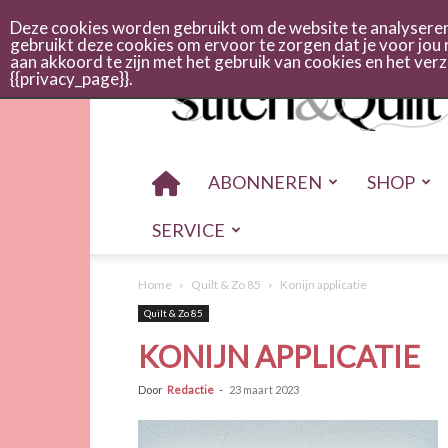
Abonneren
Adverteren
Nieuwsbrief
Shop
Cont
Deze cookies worden gebruikt om de website te analyseren 
gebruikt deze cookies om ervoor te zorgen dat je voor jou 
aan akkoord te zijn met het gebruik van cookies en het ve
Stitch
{{privacy_page}}.
en
quilt
ABONNEREN
SHOP
SERVICE
Home
Quilt & Zo 85
Konijn applicatie
Quilt & Zo 85
KONIJN APPLICATIE
Door
Redactie
-
23 maart 2023