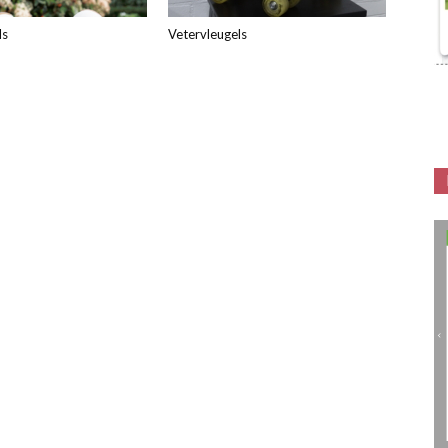
ls
Vetervleugels