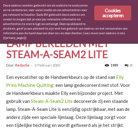
Deze cookies worden gebruikt om de website te analyseren
Cookies
en te verbeteren, voor social media en om advertenties voor
accepteren
jou relevant te houden. Scala BV gebruikt deze cookies om
ervoor te zorgen dat je voor jou relevante informatie en
Home
Geen categorie
advertenties te zien krijgt en ontvangt. Door op akkoord te
drukken, geef je aan akkoord te zijn met het gebruik van cookies en het verzamelen van
Geen categorie
informatie aan de hand daarvan door ons en door derden. Lees meer over cookies in ons
{{privacy_page}}.
LAMP BEKLEDEN MET
STEAM-A-SEAM2 LITE
Door
Redactie
-
17 februari 2020
1989
0
Een eyecatcher op de Handwerkbeurs op de stand van
Elly
Prins Machine Quilting
: een lamp gedecoreerd met stof. Voor
de Handwerkbeurs maakte Elly een bijzonder project. Met
gebruik van
Steam-A-Seam2 Lite
decoreerde zij een staande
lamp. Steam-A-Seam Lite is eenzijdig opstrijkbaar, met aan de
andere zijde een speciale lijmlaag. Deze lijmlaag zorgt voor
een tijdelijke hechting en wordt gefixeerd als je het strijkt.