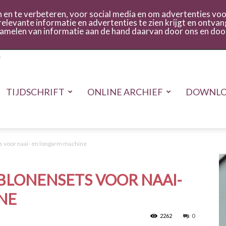
act
Inloggen
en te verbeteren, voor social media en om advertenties voor
relevante informatie en advertenties te zien krijgt en ontvan
rzamelen van informatie aan de hand daarvan door ons en doo
TIJDSCHRIFT
ONLINE ARCHIEF
DOWNLO
s voor naai- en longarm machine
BLONENSETS VOOR NAAI-
NE
2262
0