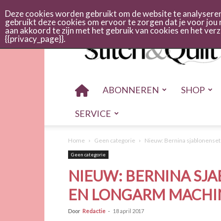
Abonneren
Adverteren
Nieuwsbrief
Shop
Cont
Deze cookies worden gebruikt om de website te analyseren 
gebruikt deze cookies om ervoor te zorgen dat je voor jou 
aan akkoord te zijn met het gebruik van cookies en het ve
Stitch
{{privacy_page}}.
en
quilt
ABONNEREN
SHOP
SERVICE
Home
Geen categorie
Nieuw: Bernina sjablonenset
Geen categorie
NIEUW: BERNINA SJA
EN LONGARM MACHI
Door
Redactie
-
18 april 2017