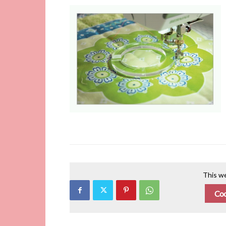
This we
Coo