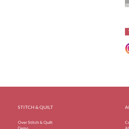
STITCH & QUILT
A
Over Stitch & Quilt
C
Demo
A