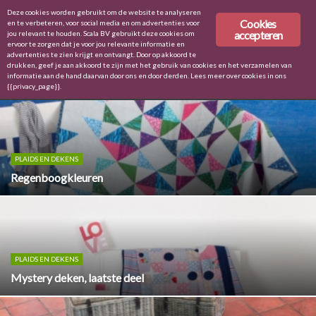
Deze cookies worden gebruikt om de website te analyseren
Cookies
en te verbeteren, voor social media en om advertenties voor
accepteren
jou relevant te houden. Scala BV gebruikt deze cookies om
ervoor te zorgen dat je voor jou relevante informatie en
advertenties te zien krijgt en ontvangt. Door op akkoord te
Home
Doen
Plaids en dekens
drukken, geef je aan akkoord te zijn met het gebruik van cookies en het verzamelen van
PLAIDS EN DEKENS
informatie aan de hand daarvan door ons en door derden. Lees meer over cookies in ons
{{privacy_page}}.
PLAIDS EN DEKENS
Regenboogkleuren
PLAIDS EN DEKENS
Mystery deken, laatste deel