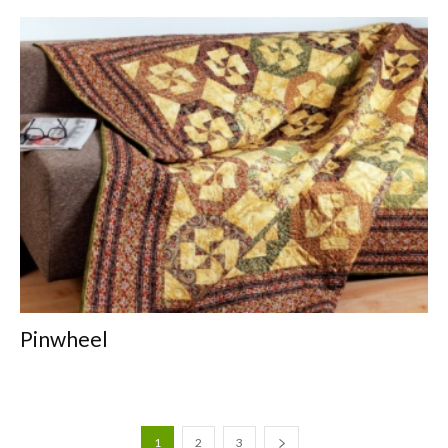
Pinwheel
1
2
3