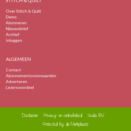
STITCH & QUILT
Over Stitch & Quilt
Demo
Abonneren
Nieuwsbrief
Archief
Inloggen
ALGEMEEN
Contact
Abonnementsvoorwaarden
Adverteren
Lezersvoordeel
Disclaimer
Privacy- en cookiebeleid
Scala BV
Protected by: de Merkplaats