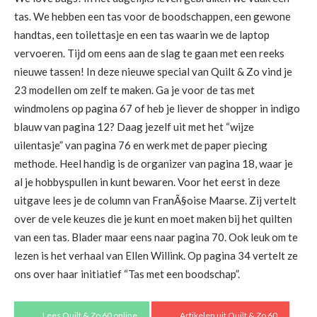
tas. We hebben een tas voor de boodschappen, een gewone
handtas, een toilettasje en een tas waarin we de laptop
vervoeren. Tijd om eens aan de slag te gaan met een reeks
nieuwe tassen! In deze nieuwe special van Quilt & Zo vind je
23 modellen om zelf te maken. Ga je voor de tas met
windmolens op pagina 67 of heb je liever de shopper in indigo
blauw van pagina 12? Daag jezelf uit met het “wijze
uilentasje” van pagina 76 en werk met de paper piecing
methode. Heel handig is de organizer van pagina 18, waar je
al je hobbyspullen in kunt bewaren. Voor het eerst in deze
uitgave lees je de column van FranÃ§oise Maarse. Zij vertelt
over de vele keuzes die je kunt en moet maken bij het quilten
van een tas. Blader maar eens naar pagina 70. Ook leuk om te
lezen is het verhaal van Ellen Willink. Op pagina 34 vertelt ze
ons over haar initiatief “Tas met een boodschap”.
Lees Quilt & Zo 60 online
Artikelen uit Quilt & Zo 60