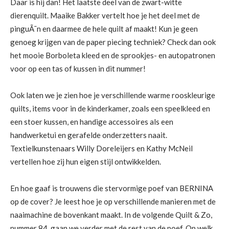
Daar is hij dan! Het laatste deel van de zwart-witte
dierenquilt. Maaike Bakker vertelt hoe je het deel met de
pinguÃ¯n en daarmee de hele quilt af maakt! Kun je geen
genoeg krijgen van de paper piecing techniek? Check dan ook
het mooie Borboleta kleed en de sprookjes- en autopatronen
voor op een tas of kussen in dit nummer!
Ook laten we je zien hoe je verschillende warme rooskleurige
quilts, items voor in de kinderkamer, zoals een speelkleed en
een stoer kussen, en handige accessoires als een
handwerketui en gerafelde onderzetters naait.
Textielkunstenaars Willy Doreleijers en Kathy McNeil
vertellen hoe zij hun eigen stijl ontwikkelden.
En hoe gaaf is trouwens die stervormige poef van BERNINA
op de cover? Je leest hoe je op verschillende manieren met de
naaimachine de bovenkant maakt. In de volgende Quilt & Zo,
nummer 84, gaan we verder met de rest van de poef. Op welk