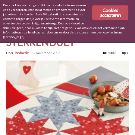
Deze cookies worden gebruikt om de website te analyseren
Cookies
en te verbeteren, voor social media en om advertenties voor
accepteren
jou relevant te houden. Scala BV gebruikt deze cookies om
ervoor te zorgen dat je voor jou relevante informatie en
Home
Doen
advertenties te zien krijgt en ontvangt. Door op akkoord te
drukken, geef je aan akkoord te zijn met het gebruik van cookies en het verzamelen van
Doen
Quilt & Zo 49
Tafellopers en placemats
informatie aan de hand daarvan door ons en door derden. Lees meer over cookies in ons
{{privacy_page}}.
STERRENDUET
Door
Redactie
-
9 november 2017
2309
0