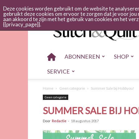
Abonneren
Adverteren
Nieuwsbrief
Shop
Cont
Deze cookies worden gebruikt om de website te analyseren 
gebruikt deze cookies om ervoor te zorgen dat je voor jou 
aan akkoord te zijn met het gebruik van cookies en het ve
Stitch
{{privacy_page}}.
en
quilt
ABONNEREN
SHOP
SERVICE
Home
Geen categorie
Summer Sale bij Hobbyou!
Geen categorie
SUMMER SALE BIJ H
Door
Redactie
-
18 augustus 2017