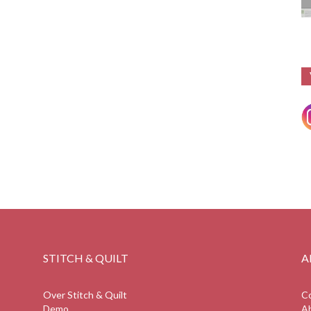
STITCH & QUILT
A
Over Stitch & Quilt
C
Demo
A