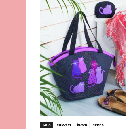
TAGS
catlovers
katten
tassen