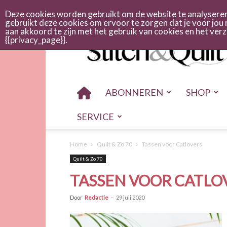
Abonneren
Adverteren
Nieuwsbrief
Shop
Cont
Deze cookies worden gebruikt om de website te analyseren 
gebruikt deze cookies om ervoor te zorgen dat je voor jou 
aan akkoord te zijn met het gebruik van cookies en het ve
Stitch
{{privacy_page}}.
en
quilt
ABONNEREN
SHOP
SERVICE
Home
Quilt & Zo 70
Tassen voor Catlovers
Quilt & Zo 70
TASSEN VOOR CATLO
Door
Redactie
-
29 juli 2020