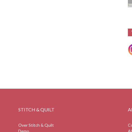
STITCH & QUILT
A
Over Stitch & Quilt
C
Demo
A