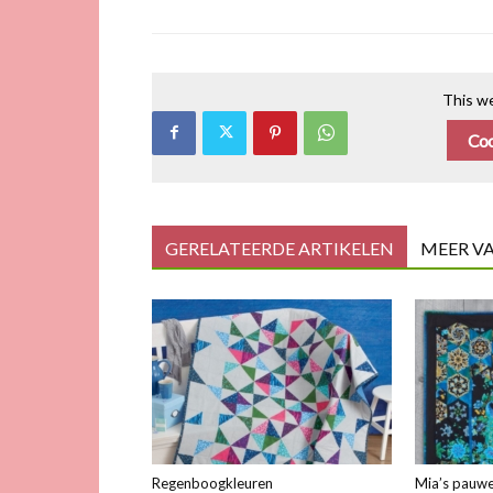
This we
Coo
GERELATEERDE ARTIKELEN
MEER V
Regenboogkleuren
Mia’s pauwe