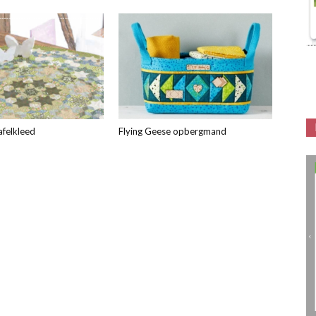
afelkleed
Flying Geese opbergmand