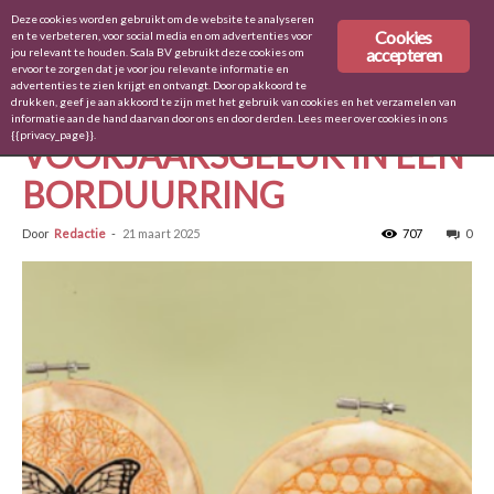
Deze cookies worden gebruikt om de website te analyseren
Cookies
en te verbeteren, voor social media en om advertenties voor
accepteren
jou relevant te houden. Scala BV gebruikt deze cookies om
ervoor te zorgen dat je voor jou relevante informatie en
Home
Stitch & Quilt 92
advertenties te zien krijgt en ontvangt. Door op akkoord te
drukken, geef je aan akkoord te zijn met het gebruik van cookies en het verzamelen van
Stitch & Quilt 92
informatie aan de hand daarvan door ons en door derden. Lees meer over cookies in ons
{{privacy_page}}.
VOORJAARSGELUK IN EEN
BORDUURRING
Door
Redactie
-
21 maart 2025
707
0